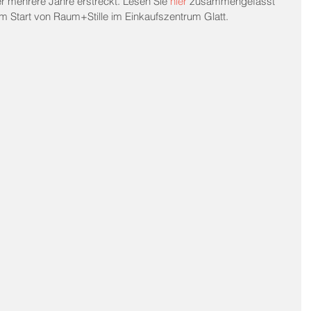
 mehrere Jahre erstreckt. Lesen Sie 
hier
 zusammengefasst 
um Start von Raum+Stille im Einkaufszentrum Glatt.